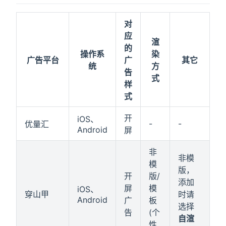
对
应
渲
的
操作系
染
广告平台
广
其它
统
方
告
式
样
式
开
iOS、
-
-
优量汇
Android
屏
非
非模
模
版，
开
版/
添加
屏
模
iOS、
穿山甲
时请
Android
广
板
选择
告
(个
自渲
性