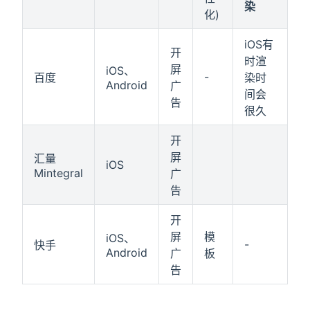
染
化)
iOS有
开
时渲
屏
iOS、
-
百度
染时
Android
广
间会
告
很久
开
屏
汇量
iOS
Mintegral
广
告
开
屏
模
iOS、
-
快手
Android
广
板
告