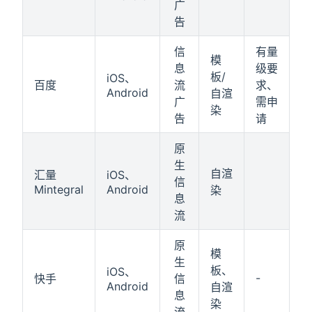
广
告
信
有量
模
息
级要
板/
iOS、
百度
流
求、
Android
自渲
广
需申
染
告
请
原
生
自渲
汇量
iOS、
信
Mintegral
Android
染
息
流
原
模
生
板、
iOS、
-
快手
信
Android
自渲
息
染
流