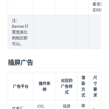
要求是实
实时展示
注：
Banner只
需宽高比
例相近即
可以。
插屏广告
渲
尺
对应的
操作系
染
寸
广告平台
广告样
统
方
要
式
式
求
模
iOS、
插屏
-
优量汇