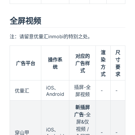
全屏视频
注：请留意优量汇inmobi的特别之处。
渲
尺
对应的
操作系
染
寸
广告平台
广告样
统
方
要
式
式
求
插屏-全
iOS、
-
-
优量汇
Android
屏视频
新插屏
广告
-全
屏&仅
视频 /
iOS、
-
-
穿山甲