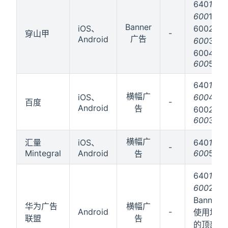
640
100
600
150
Banner
iOS、
600
260
-
穿山甲
广告
Android
600
300
600
400
600
500
640
100(
横幅广
iOS、
600
400(
-
百度
Android
告
600
260(
600
300(
横幅广
汇量
iOS、
640
100
-
Mintegral
Android
600
500
告
640
100
600
240
Banne
华为广告
横幅广
Android
-
使用场景
联盟
告
的顶部或