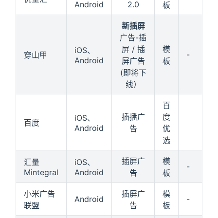
Android
2.0
板
新插屏
广告-插
屏 / 插
模
iOS、
-
穿山甲
Android
屏广告
板
(即将下
线）
百
插播广
度
iOS、
百度
Android
告
优
选
插屏广
模
汇量
iOS、
-
Mintegral
Android
告
板
小米广告
插屏广
模
Android
-
联盟
告
板