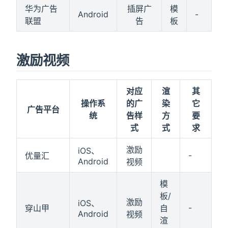
华为广告
插屏广
模
Android
-
联盟
告
板
激励视频
对应
渲
其
操作系
的广
染
它
广告平台
统
告样
方
要
式
式
求
激励
iOS、
-
优量汇
Android
视频
模
板/
激励
iOS、
-
穿山甲
自
Android
视频
渲