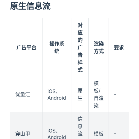
原生信息流
对
应
的
操作系
渲染
广告平台
广
要求
统
方式
告
样
式
模
原
板/
iOS、
-
优量汇
Android
生
自渲
染
信
息
iOS、
-
穿山甲
流
模板
Android