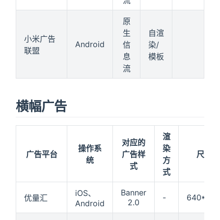
原
生
自渲
小米广告
Android
信
染/
联盟
息
模板
流
横幅广告
渲
对应的
操作系
染
广告平台
广告样
尺寸及
统
方
式
式
Banner
iOS、
-
640*100
优量汇
2.0
Android